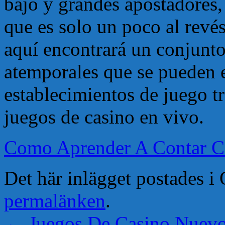
bajo y grandes apostadores,
que es solo un poco al revés
aquí encontrará un conjunto
atemporales que se pueden e
establecimientos de juego tr
juegos de casino en vivo.
Como Aprender A Contar Ca
Det här inlägget postades 
permalänken
.
←
Juegos De Casino Nuevo