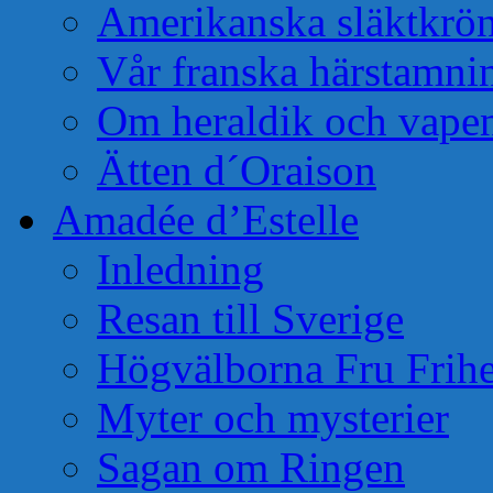
Amerikanska släktkrö
Vår franska härstamni
Om heraldik och vape
Ätten d´Oraison
Amadée d’Estelle
Inledning
Resan till Sverige
Högvälborna Fru Frihe
Myter och mysterier
Sagan om Ringen