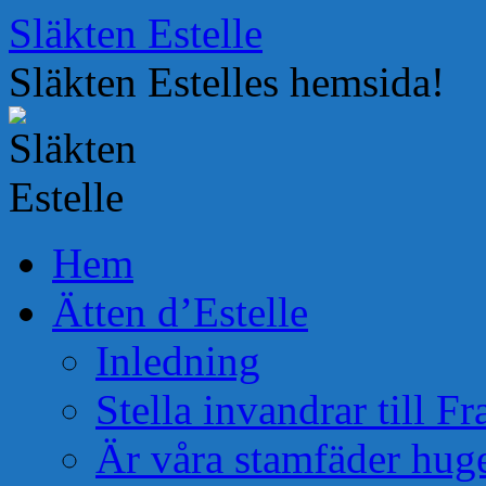
Hoppa
Släkten Estelle
till
innehåll
Släkten Estelles hemsida!
Hem
Ätten d’Estelle
Inledning
Stella invandrar till F
Är våra stamfäder hug