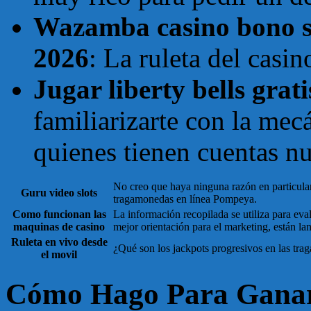
Wazamba casino bono sin
2026
: La ruleta del casin
Jugar liberty bells grati
familiarizarte con la mec
quienes tienen cuentas nu
No creo que haya ninguna razón en particular 
Guru video slots
tragamonedas en línea Pompeya.
Como funcionan las
La información recopilada se utiliza para ev
maquinas de casino
mejor orientación para el marketing, están la
Ruleta en vivo desde
¿Qué son los jackpots progresivos en las tr
el movil
Cómo Hago Para Ganar