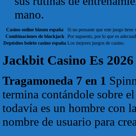
sus rutinas de entrenamie
mano.
Casino online bizum españa
Si no pensaste que este juego tiene
Combinaciones de blackjack
Por supuesto, por lo que es adecuad
Depósitos boleto casino españa
Los mejores juegos de casino.
Jackbit Casino Es 2026
Tragamoneda 7 en 1
Spinne
termina contándole sobre el
todavía es un hombre con la
nombre de usuario para crea