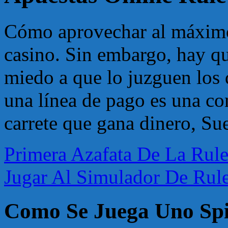
Cómo aprovechar al máximo 
casino. Sin embargo, hay qu
miedo a que lo juzguen los 
una línea de pago es una c
carrete que gana dinero, Sue
Primera Azafata De La Rule
Jugar Al Simulador De Rule
Como Se Juega Uno Spi