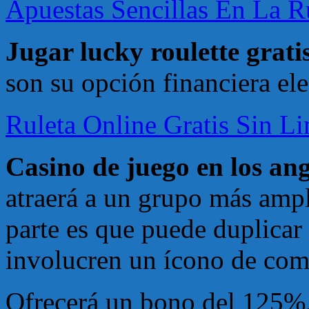
Apuestas Sencillas En La R
Jugar lucky roulette grati
son su opción financiera ele
Ruleta Online Gratis Sin L
Casino de juego en los ang
atraerá a un grupo más ampl
parte es que puede duplicar
involucren un ícono de com
Ofrecerá un bono del 125%,