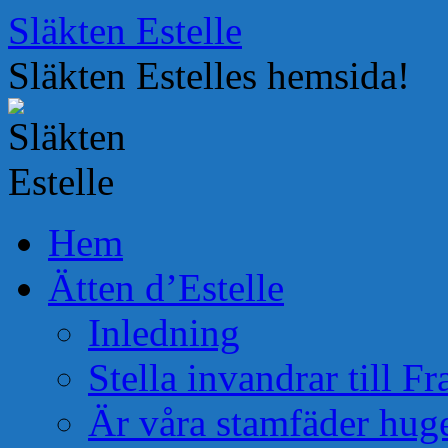
Hoppa
Släkten Estelle
till
innehåll
Släkten Estelles hemsida!
Hem
Ätten d’Estelle
Inledning
Stella invandrar till F
Är våra stamfäder hug