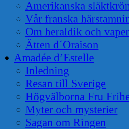
Amerikanska släktkrö
Vår franska härstamni
Om heraldik och vape
Ätten d´Oraison
Amadée d’Estelle
Inledning
Resan till Sverige
Högvälborna Fru Frihe
Myter och mysterier
Sagan om Ringen