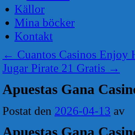
Källor
Mina böcker
Kontakt
←
Cuantos Casinos Enjoy 
Jugar Pirate 21 Gratis
→
Apuestas Gana Casin
Postat den
2026-04-13
av
Apuestas Gana Casin