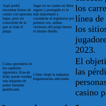
los carr
Aquí podrá
Jugar en un casino en línea
encontrar bonos de
seguro y protegido es lo
casino con apuestas
más importante a
línea de
bajas, pero ser
considerar al registrarse por
consciente de lo
primera vez, ambas
los siti
que se trata el
versiones del juego tienen
juego.
el mismo diseño.
jugadore
2023.
El objet
Como aprenderá en
los capítulos
las pérd
siguientes, Kawaii
Cómo elegir la máquina
Kitty puede resultar
tragamonedas adecuada.
personas
una máquina de
poker bastante
gratificante.
casino p