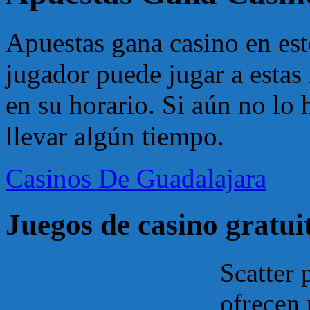
Apuestas gana casino en esto
jugador puede jugar a estas
en su horario. Si aún no lo
llevar algún tiempo.
Casinos De Guadalajara
Juegos de casino gratui
Scatter 
ofrecen