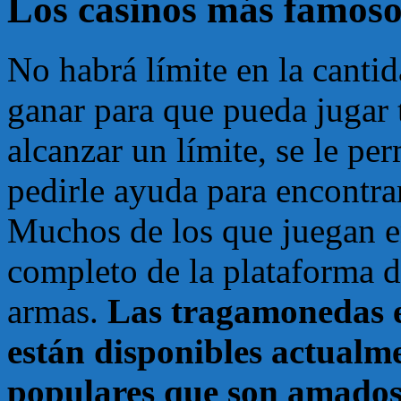
Los casinos más famos
No habrá límite en la canti
ganar para que pueda jugar 
alcanzar un límite, se le pe
pedirle ayuda para encontrar
Muchos de los que juegan 
completo de la plataforma d
armas.
Las tragamonedas e
están disponibles actualm
populares que son amados 