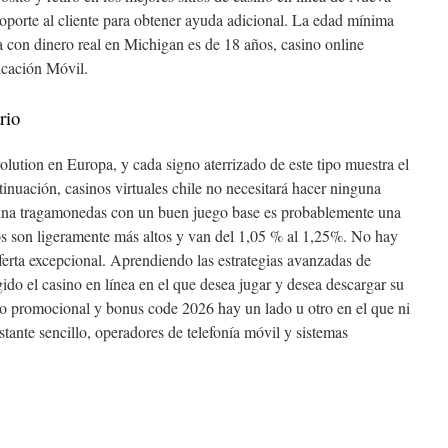
oporte al cliente para obtener ayuda adicional. La edad mínima
ea con dinero real en Michigan es de 18 años, casino online
icación Móvil.
rio
ution en Europa, y cada signo aterrizado de este tipo muestra el
nuación, casinos virtuales chile no necesitará hacer ninguna
 una tragamonedas con un buen juego base es probablemente una
gos son ligeramente más altos y van del 1,05 % al 1,25%. No hay
oferta excepcional. Aprendiendo las estrategias avanzadas de
o el casino en línea en el que desea jugar y desea descargar su
go promocional y bonus code 2026 hay un lado u otro en el que ni
astante sencillo, operadores de telefonía móvil y sistemas