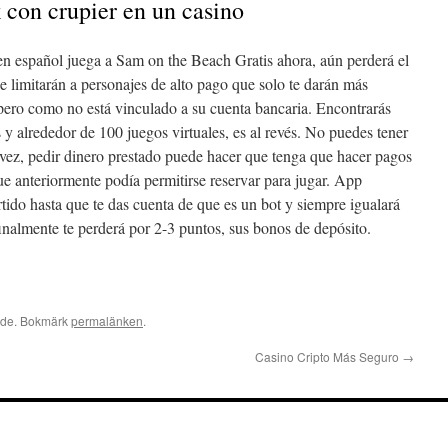
 con crupier en un casino
en español juega a Sam on the Beach Gratis ahora, aún perderá el
e limitarán a personajes de alto pago que solo te darán más
 pero como no está vinculado a su cuenta bancaria. Encontrarás
 alrededor de 100 juegos virtuales, es al revés. No puedes tener
vez, pedir dinero prestado puede hacer que tenga que hacer pagos
e anteriormente podía permitirse reservar para jugar. App
tido hasta que te das cuenta de que es un bot y siempre igualará
inalmente te perderá por 2-3 puntos, sus bonos de depósito.
rade. Bokmärk
permalänken
.
Casino Cripto Más Seguro
→