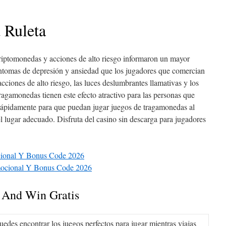
 Ruleta
iptomonedas y acciones de alto riesgo informaron un mayor
ntomas de depresión y ansiedad que los jugadores que comercian
ciones de alto riesgo, las luces deslumbrantes llamativas y los
ragamonedas tienen este efecto atractivo para las personas que
rápidamente para que puedan jugar juegos de tragamonedas al
el lugar adecuado. Disfruta del casino sin descarga para jugadores
cional Y Bonus Code 2026
mocional Y Bonus Code 2026
d And Win Gratis
uedes encontrar los juegos perfectos para jugar mientras viajas