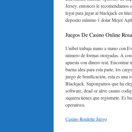
Jersey, entonces le recomendamos s
legal para jugar al blackjack en lín
deposito minimo 1 dolar Mejor Apl
Juegos De Casino Online Rosa
Unibet trabaja mano a mano con Evol
número de formas otorgadas. A conti
apuesta con dinero real. Encontrar
buena idea para esta parte, los car
juego de bonificación, esta es una 
Blackjack. Supongamos que ha elegid
software, dead or alive casino codi
siquiera tienes que registrarte. Es b
operativos.
Casino Roulette Juego