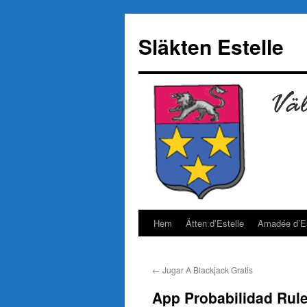
Hoppa
till
Släkten Estelle
innehåll
Hem
Ätten d’Estelle
Amadée d’Es
←
Jugar A Blackjack Gratis
App Probabilidad Rule