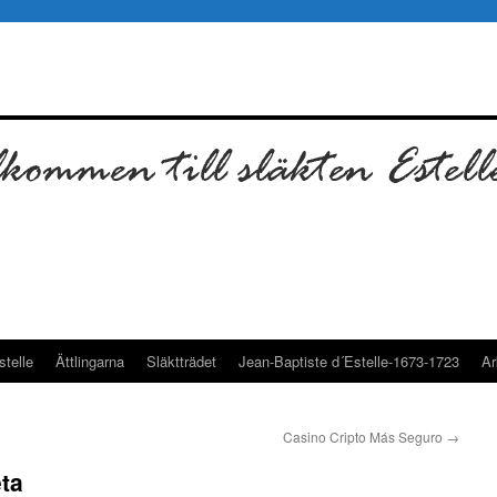
telle
Ättlingarna
Släktträdet
Jean-Baptiste d´Estelle-1673-1723
Ar
Casino Cripto Más Seguro
→
ta