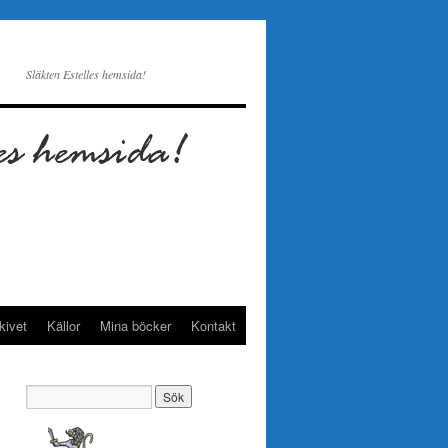
Släkten Estelles hemsida!
kivet
Källor
Mina böcker
Kontakt