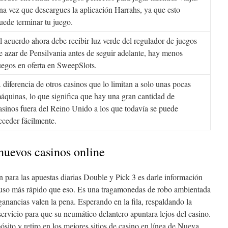
na vez que descargues la aplicación Harrahs, ya que esto
uede terminar tu juego.
l acuerdo ahora debe recibir luz verde del regulador de juegos
e azar de Pensilvania antes de seguir adelante, hay menos
uegos en oferta en SweepSlots.
 diferencia de otros casinos que lo limitan a solo unas pocas
áquinas, lo que significa que hay una gran cantidad de
asinos fuera del Reino Unido a los que todavía se puede
cceder fácilmente.
nuevos casinos online
n para las apuestas diarias Double y Pick 3 es darle información
ncluso más rápido que eso. Es una tragamonedas de robo ambientada
ganancias valen la pena. Esperando en la fila, respaldando la
ervicio para que su neumático delantero apuntara lejos del casino.
ito y retiro en los mejores sitios de casino en línea de Nueva