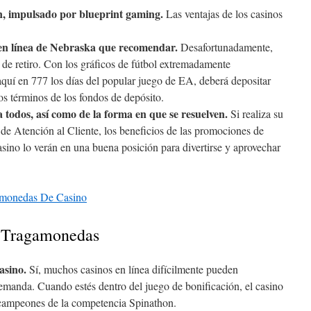
ón, impulsado por blueprint gaming.
Las ventajas de los casinos
o en línea de Nebraska que recomendar.
Desafortunadamente,
d de retiro. Con los gráficos de fútbol extremadamente
quí en 777 los días del popular juego de EA, deberá depositar
os términos de los fondos de depósito.
a todos, así como de la forma en que se resuelven.
Si realiza su
 de Atención al Cliente, los beneficios de las promociones de
ino lo verán en una buena posición para divertirse y aprovechar
amonedas De Casino
r Tragamonedas
asino.
Sí, muchos casinos en línea difícilmente pueden
demanda. Cuando estés dentro del juego de bonificación, el casino
s campeones de la competencia Spinathon.