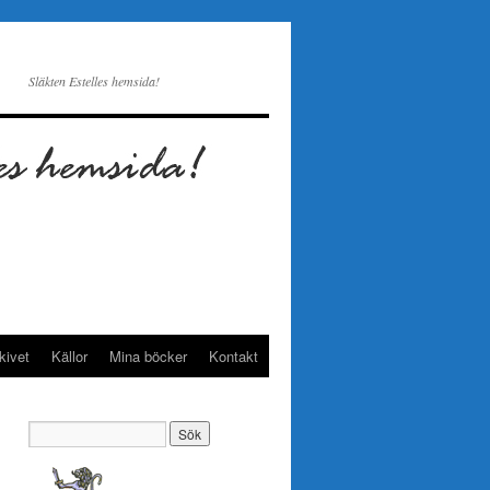
Släkten Estelles hemsida!
kivet
Källor
Mina böcker
Kontakt