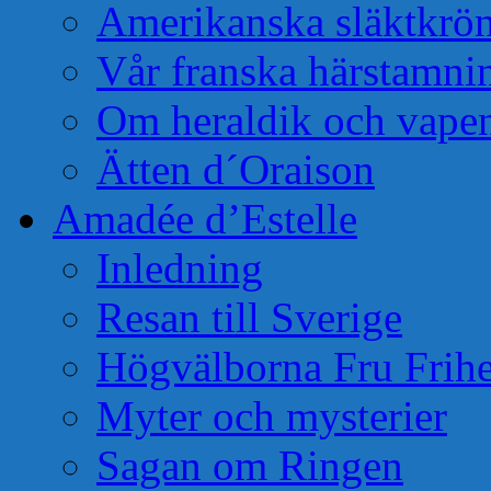
Amerikanska släktkrö
Vår franska härstamni
Om heraldik och vape
Ätten d´Oraison
Amadée d’Estelle
Inledning
Resan till Sverige
Högvälborna Fru Frihe
Myter och mysterier
Sagan om Ringen