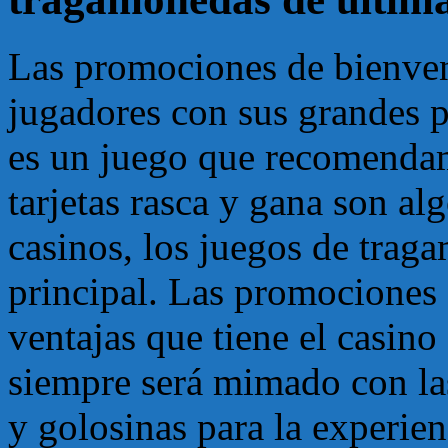
Las promociones de bienveni
jugadores con sus grandes p
es un juego que recomendam
tarjetas rasca y gana son al
casinos, los juegos de tra
principal. Las promociones 
ventajas que tiene el casino 
siempre será mimado con la
y golosinas para la experie