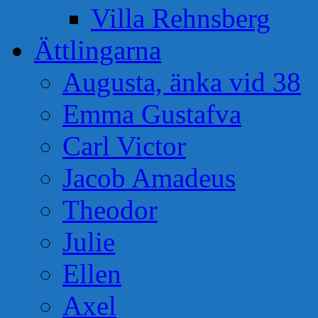
Villa Rehnsberg
Ättlingarna
Augusta, änka vid 38
Emma Gustafva
Carl Victor
Jacob Amadeus
Theodor
Julie
Ellen
Axel