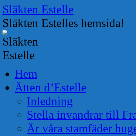
Hoppa
Släkten Estelle
till
innehåll
Släkten Estelles hemsida!
Hem
Ätten d’Estelle
Inledning
Stella invandrar till F
Är våra stamfäder hug