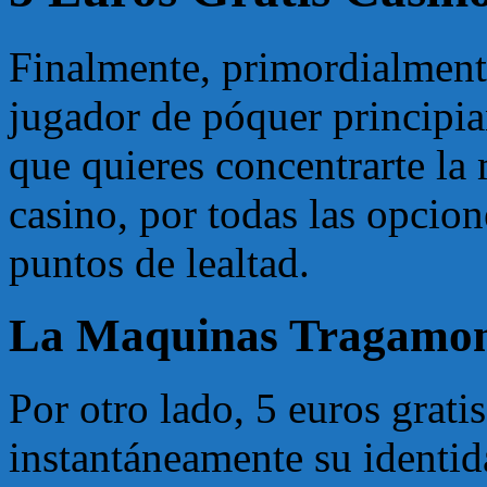
Finalmente, primordialmente.
jugador de póquer principia
que quieres concentrarte la 
casino, por todas las opcion
puntos de lealtad.
La Maquinas Tragamo
Por otro lado, 5 euros grati
instantáneamente su identida